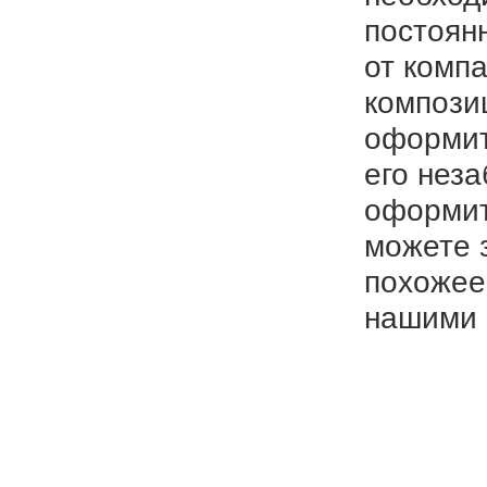
постоян
от комп
компози
оформит
его нез
оформит
можете 
похожее
нашими 