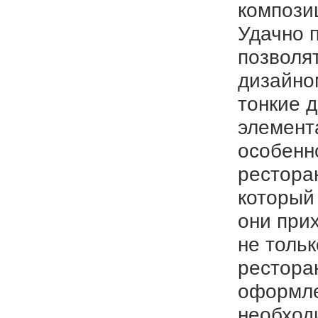
компози
Удачно 
позволя
дизайно
тонкие д
элемент
особенно
рестора
который
они при
не толь
рестора
оформле
необход