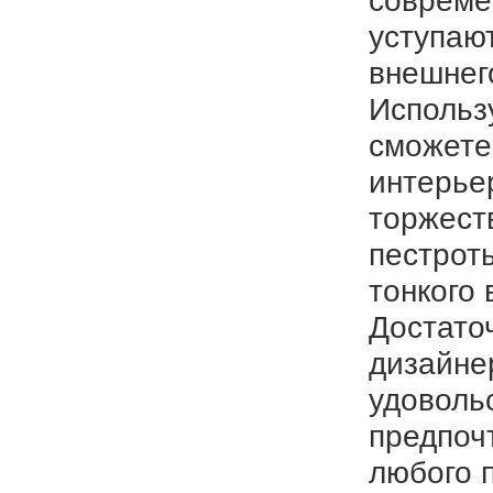
совреме
уступаю
внешнег
Использ
сможете
интерье
торжест
пестрот
тонкого 
Достато
дизайне
удоволь
предпочт
любого 