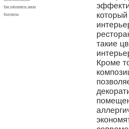
эффекти
Как оформить заказ
который
Контакты
интерье
рестора
такие ц
интерье
Кроме т
компози
позволя
декорат
помещен
аллерги
экономят