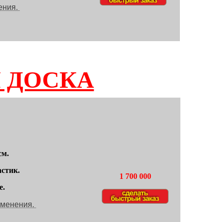
ения.
 ДОСКА
см.
стик.
1 700 000
е.
именения.