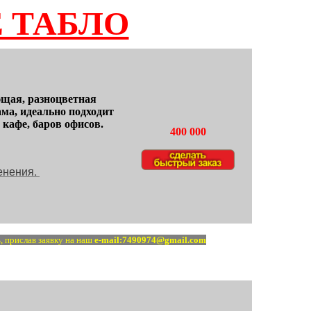
 ТАБЛО
ющая, разноцветная
ма, идеально подходит
 кафе, баров офисов.
400 000
енения.
, прислав заявку на наш
e-mail:7490974@gmail.com