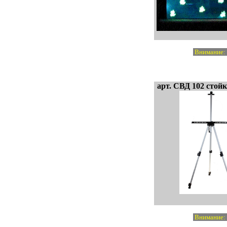
Внимание: э
арт. СВД 102 стой
Внимание: э