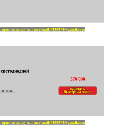
, прислав заявку на наш
e-mail:7490974@gmail.com
 светодиодной
370 000
енения.
, прислав заявку на наш
e-mail:7490974@gmail.com