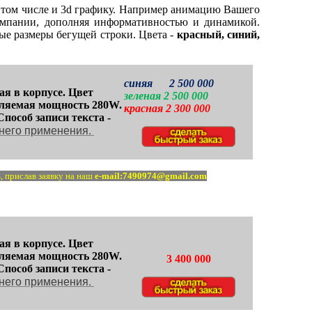
в том числе и 3d графику. Например анимацию Вашего
компании, дополняя информативностью и динамикой.
е размеры бегущей строки. Цвета -
красный, синий,
синяя 2 500 000
я в корпусе. Цвет
зеленая 2 500 000
бляемая мощность 280W.
красная 2 300 000
Способ записи текста -
него применения.
, прислав заявку на наш
e-mail:7490974@gmail.com
я в корпусе. Цвет
бляемая мощность 280W.
3 400 000
Способ записи текста -
него применения.