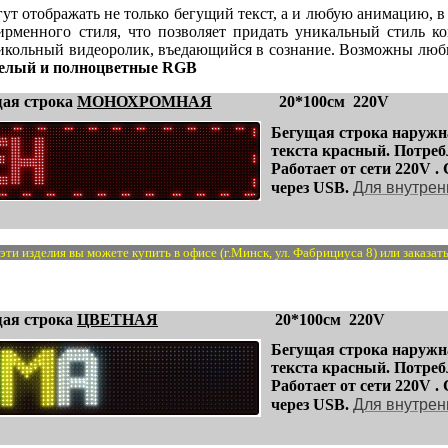
гут отображать не только бегущий текст, а и любую анимацию, 
ирменного стиля, что позволяет придать уникальный стиль 
кольный видеоролик, въедающийся в сознание. Возможны любы
белый и полноцветные RGB
щая строка
МОНОХРОМНАЯ
20*100см 220V
Бегущая строка наружна
текста красный. Потре
Работает от сети 220V . 
Для внутрен
через USB.
ти изделия вы можете купить в офисе (г.Минск, ул. Фабрициуса 8) или заказать
щая строка
ЦВЕТНАЯ
20*100см 220V
Бегущая строка наружна
текста красный. Потре
Работает от сети 220V . 
Для внутрен
через USB.